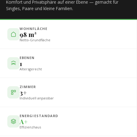
Komfort und Privatsphäre auf einer Ebene — gemacht für
Singles, Paare und kleine Familien.
WOHNFLÄCHE
98 m²
Netto-Grundfläche
EBENEN
1
Altersgerecht
ZIMMER
3+
Individuell anpassbar
ENERGIESTANDARD
A+
Effizienzhaus