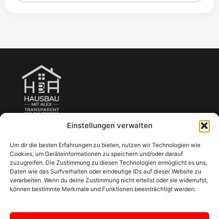
Von der ersten Idee bis zur Schlüsselübergabe.
Einstellungen verwalten
Um dir die besten Erfahrungen zu bieten, nutzen wir Technologien wie
KONTAKT
Cookies, um Geräteinformationen zu speichern und/oder darauf
zuzugreifen. Die Zustimmung zu diesen Technologien ermöglicht es uns,
0821 / 27 227 55
Daten wie das Surfverhalten oder eindeutige IDs auf dieser Website zu
verarbeiten. Wenn du deine Zustimmung nicht erteilst oder sie widerrufst,
anfrage@hausbau-mit-alex.de
können bestimmte Merkmale und Funktionen beeinträchtigt werden.
Schloßstr. 30A, 86485 Biberbach