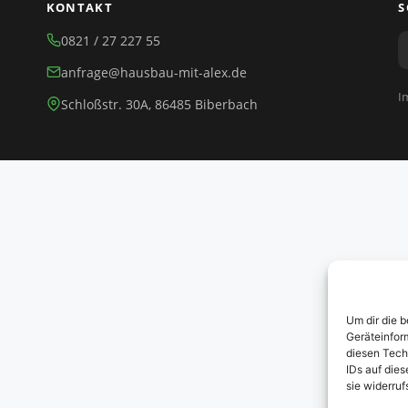
KONTAKT
S
0821 / 27 227 55
anfrage@hausbau-mit-alex.de
I
Schloßstr. 30A, 86485 Biberbach
Um dir die 
Geräteinfor
diesen Tech
IDs auf dies
sie widerru